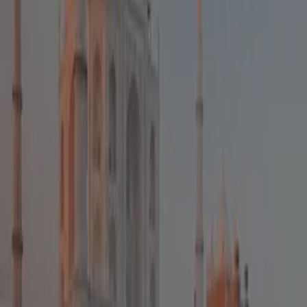
Renforcement du Système Immunitaire
💪
Des études montrent que passer du temps à l'extérieur
peut renforcer le système immunitaire. En combinant cela
avec les postures de
yoga
et les techniques de
respiration, vous offrez à votre corps un double avantage.
L'air frais et les rayons du soleil permettent d'augmenter
les niveaux de vitamine D, essentielle pour un système
immunitaire fort.
Amélioration de la Concentration et de la Méditation
🧘
La
pratique du yoga
en plein air, loin des distractions
habituelles, peut améliorer la concentration et la
profondeur de la méditation. La nature offre un
environnement serein et apaisant, idéal pour se recentrer
et méditer. Cette tranquillité aide à renforcer la
concentration et à approfondir la pratique méditative.
Stimulation des Sens
👁