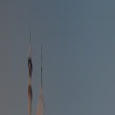
Accueil
›
Guides de voyage
›
Explorer
›
Les bienfaits du yoga en plein air
MIS À JOUR LE
16 MAI 2026
Les bienfaits du yoga en plein air
Quand il fait beau, c’est l’occasion parfaite de sortir votre
tapis et de lui faire prendre l’air. Une
séance de
yoga
en
plein air est idéale pour casser la routine. Que vous
pratiquiez dans votre jardin, dans un parc ou sur la plage à
seul ou à plusieurs, le
yoga
en plein air vous permettra de
profiter des rayons du soleil. On vous donne tous ses