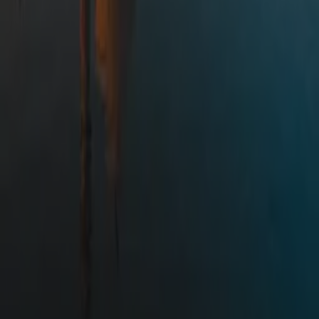
Destinations à la une
Voyages Bali
Voyages Bouthan
Voyages Inde
Voyages Japon
Voyages Maroc
Voyages Mongolie
Voyages Népal
Voyages Sri Lanka
Voyages Thailande
Voyages Vietnam
Inspirations
Bien-être
Cure ayurvédique
Méditation
Santé
Spiritualité
Yoga
Guides voyage