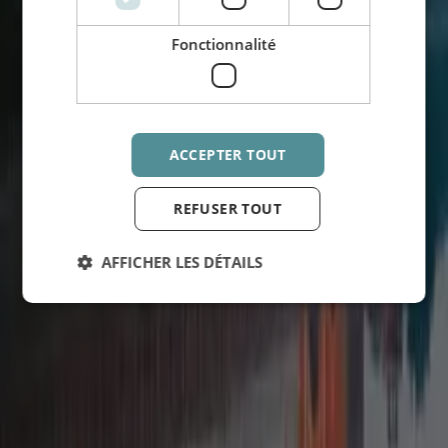
Accédez à l’intégralité de nos 500+ guides classés par
Fonctionnalité
destination
Accédez à l’intégralité de nos 500+ guides
classés par destination
Voir tous les guides de A à Z
ACCEPTER TOUT
Explorer
REFUSER TOUT
Voir tous les guides "
Explorer
"
Inde
AFFICHER LES DÉTAILS
10 raisons de voyager en Inde
Népal
10 raisons de voyager au Népal