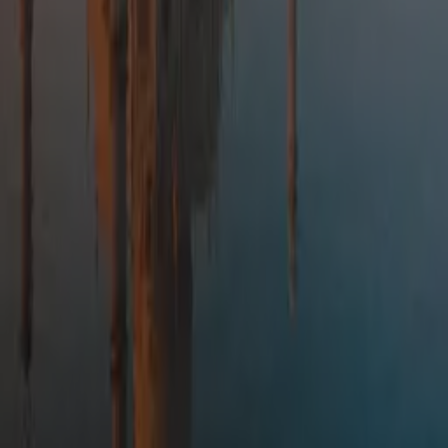
Cambodge
10 raisons de voyager au Cambodge
Top 5 des incontournables du Laos
Voir tous les guides "
Explorer
"
9 Rue François Miron
75004 Paris
Appelez-nous au
+33 7 72 25 31 94
Envoyez un
message
Pour toute question concernant nos démarches, objectifs et politique
en matière de durabilité, veuillez contacter notre Coordinatrice
Développement Durable :
Anna Gkava
—
anna@shantitravel.com
Notre politique de développement durable