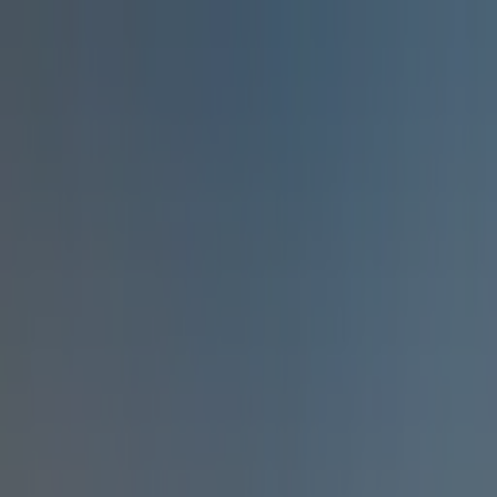
etits groupes
+33 7 72 25 31 94
Destinations
Inspirations
Nos intervenants
L’esprit Shanti Om
Créez votre voyage
Destinations
Inspirations
L’esprit Shanti Om
Nos intervenants
+33 7 72 25 31 94