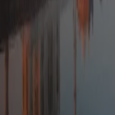
Bali
10 raisons de voyager à Bali
Japon
10 raisons de partir au Japon
Bhoutan
Bhoutan : à la rencontre du Bonheur
National Brut
Bhoutan
10 raisons de partir au Bhoutan