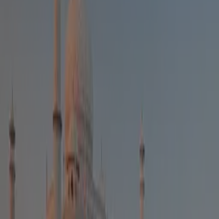
bienfaits !
Connexion avec la Nature
🍃
Pratiquer le
yoga
en plein air permet une connexion
directe avec la nature. Le contact avec l'herbe, le sable ou
la terre sous vos pieds, l'air frais qui caresse votre peau et
les sons naturels qui vous entourent créent une
expérience sensorielle unique. Cette immersion dans la
nature aide à réduire le stress, améliorer l'humeur et
augmenter le sentiment de bien-être.
Amélioration de la Santé Mentale
🧘
Le
yoga
est reconnu pour ses effets bénéfiques sur la
santé mentale. En plein air, ces effets sont renforcés.
L'exposition à la lumière naturelle aide à réguler les cycles
circadiens, améliorant ainsi le sommeil et l'énergie diurne.
De plus, le cadre naturel aide à diminuer l'anxiété et la
dépression, favorisant une meilleure gestion du stress.